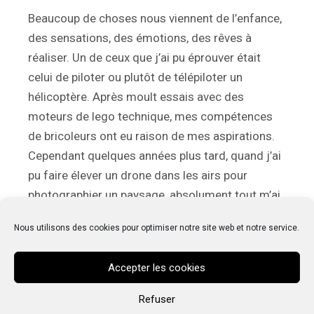
Beaucoup de choses nous viennent de l’enfance,
des sensations, des émotions, des rêves à
réaliser. Un de ceux que j’ai pu éprouver était
celui de piloter ou plutôt de télépiloter un
hélicoptère. Après moult essais avec des
moteurs de lego technique, mes compétences
de bricoleurs ont eu raison de mes aspirations.
Cependant quelques années plus tard, quand j’ai
pu faire élever un drone dans les airs pour
photographier un paysage, absolument tout m’ai
revenu. Alors, j’ai passé mon diplôme de
Nous utilisons des cookies pour optimiser notre site web et notre service.
télépilote pour oeuvrer dans le ciel avec un oeil
venant de la photographie.
Accepter les cookies
Refuser