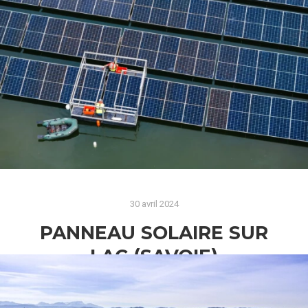
La Photo de Drone Immobilière à Crolles : Une
Révolution dans la Mise en Valeur des Biens
Dans le secteur immobilier, la technologie des
drones a révolutionné…
Lire la suite
30 avril 2024
PANNEAU SOLAIRE SUR
LAC (SAVOIE)
La Photo par Drone : Une Nouvelle Perspective