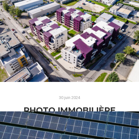
L’Art de la Photographie Aérienne Le Mont Blanc,
le plus haut sommet des Alpes, est une
merveille…
Lire la suite
30 juin 2024
PHOTO IMMOBILIÈRE
CROLLES