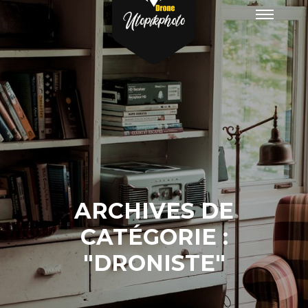
Menu
principa
ARCHIVES DE
CATÉGORIE :
"
DRONISTE
"