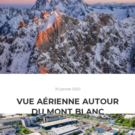
Quand la photo aérienne par drone sublime
l’identité d’entreprise Dans un contexte
professionnel où la communication visuelle joue
un rôle déterminant, la photo aérienne
d’entreprises’impose comme un outil…
Lire la suite
30 janvier 2025
VUE AÉRIENNE AUTOUR
DU MONT BLANC
La Magie du Mont Blanc au Coucher de Soleil :