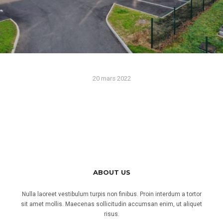
Lire la suite
20 mars 2022
ENTREPRISE ORLÉANAISE
AVEC UN PEU DE
HAUTEUR
vue aérienne depuis le ciel orléanais pour une
ABOUT US
entreprise
Nulla laoreet vestibulum turpis non finibus. Proin interdum a tortor
Lire la suite
sit amet mollis. Maecenas sollicitudin accumsan enim, ut aliquet
risus.