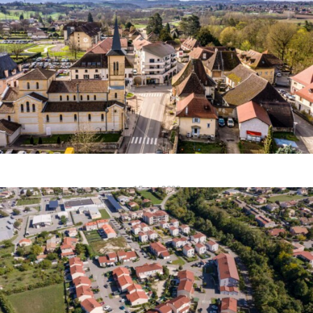
pour l’installation de Panneaux solaires sur un
Lac L’énergie solaire est devenue une
composante essentielle de la transition
énergétique…
Lire la suite
15 mai 2023
AU COEUR DU VILLAGE
DE AOSTE
Photo aérienne au coeur d’un village