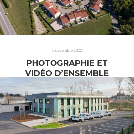
Lire la suite
5 décembre 2022
PHOTOGRAPHIE ET
VIDÉO D’ENSEMBLE
IMMOBILIER À CHABEUIL
Voici le rendu d’un reportage photo et vidéo d’un
ensemble immobilier à travers des vues
aériennes.