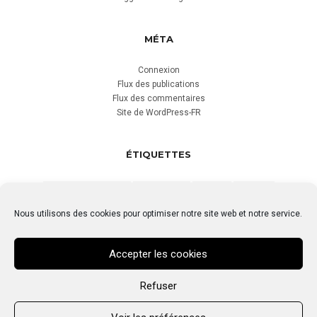
MÉTA
Connexion
Flux des publications
Flux des commentaires
Site de WordPress-FR
ÉTIQUETTES
DRONE GRENOBLE
GRENOBLE
HIVER
HÖTEL
IMMOBILIER
MONT BLANC
NATURE
Nous utilisons des cookies pour optimiser notre site web et notre service.
PHOTO AÉRIENNE
PHOTO AÉRIENNE INDUSTRIELLE
Accepter les cookies
SPA
Refuser