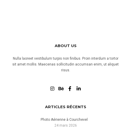
DRONE POUR LE GRAND
HÔTEL D’URIAGE
En complément d’un reportage publicitaire à voir
ici:
ABOUT US
https://utopikphoto.fr/2021/09/24/photographie-
en-hotellerie-et-en-restauration/, voici quelques
Nulla laoreet vestibulum turpis non finibus. Proin interdum a tortor
images réalisées par l’intermédiaire d’un drone.
sit amet mollis. Maecenas sollicitudin accumsan enim, ut aliquet
risus.
ARTICLES RÉCENTS
Photo Aérienne à Courchevel
24 mars 2026