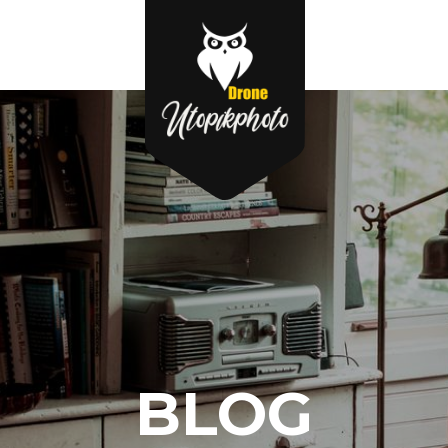
ices
A propos
Works
News
BLOG